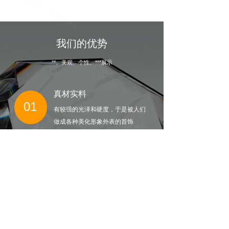
我们的优势
**、美观、个性、***展示
真材实料
01
有较强的光泽和硬度，于是被人们
做成各种美化形象外表的首
饰
服务质量
02
让顾客得到更多的专业体验
和情感体验，赋予产品更多的附加值
款式独特
03
满足消费者的个性化需求，独特的
款式、时尚的造型